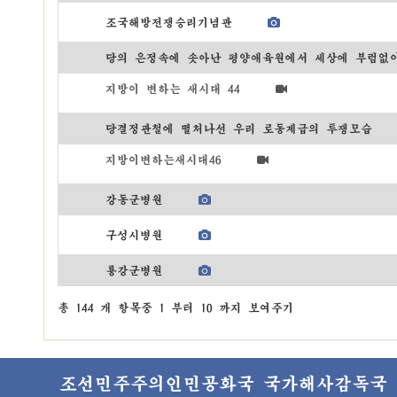
조국해방전쟁승리기념관
당의 은정속에 솟아난 평양애육원에서 세상에 부럼없
지방이 변하는 새시대 44
당결정관철에 떨처나선 우리 로동계급의 투쟁모습
지방이변하는새시대46
강동군병원
구성시병원
룡강군병원
총 144 개 항목중 1 부터 10 까지 보여주기
조선민주주의인민공화국 국가해사감독국