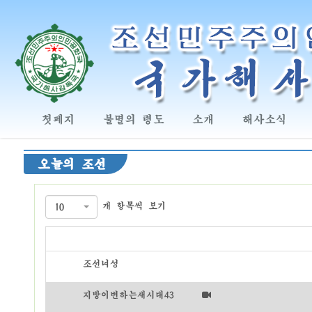
첫페지
불멸의 령도
소개
해사소식
오늘의 조선
개 항목씩 보기
10
조선녀성
지방이변하는새시대43